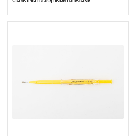
Скальпели с лазерными насечками