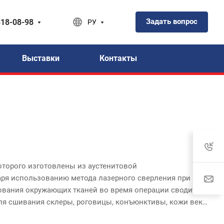
Задать вопрос
318-08-98
РУ
Выставки
Контакты
торого изготовлены из аустенитовой
аря использованию метода лазерного сверления при
ования окружающих тканей во время операции сводится
ля сшивания склеры, роговицы, конъюнктивы, кожи век.